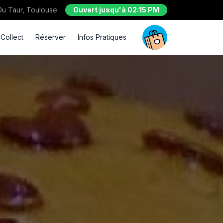
 Du Taur, Toulouse
Ouvert jusqu'à 02:15 PM
 Collect
Réserver
Infos Pratiques