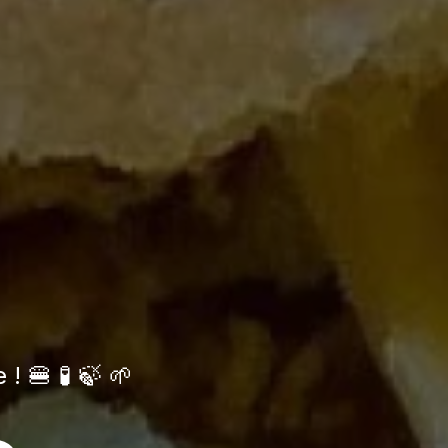
! 🍔 🧪 🍃 🌱