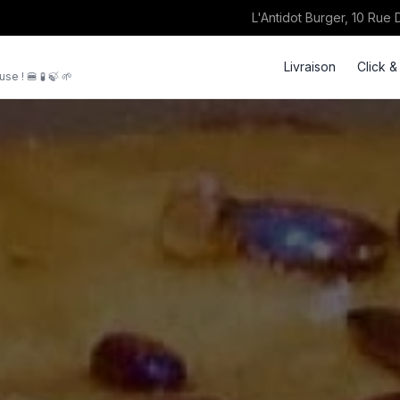
L'Antidot Burger, 10 Rue
Livraison
Click &
e ! 🍔 🧪 🍃 🌱
keyboard_double_arrow_down